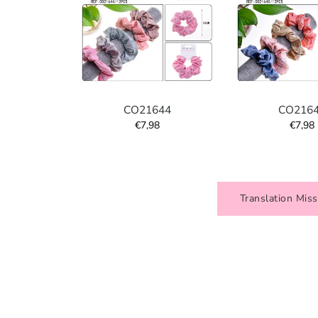
CO21644
CO216
€7,98
€7,98
Translation Mis