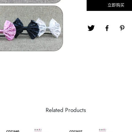
Llavero d
Bolsa de lino
decoracion
立即购买
bola
para juegos
mundiales
Llavero c
brillo
Llavero c
decoracio
013 Pinza
Cinta
Goma
Llavero c
decorativa
sencill
mariposa
Aguja U
108-1 Cinta
Gomaesti
Pinza
para pelo
leopardo
horizontal
Pelota
Goma eva
Hama
108-2 Cinta
Diadema 
con brillo
creativa,puzzle
Filtro Papel
para pelo
brillo
Hama
Pinza
Filtros 33 x
tamaño c
Puzzle
108-3 Cinta
horizontal
Goma
40
para pelo
Hama
Diamande
Pelota
Goma est
Filtros 40 x
tamaño
creativa
108-4 Cinta
Pinchos de
vaqueros
60
mediano
para pelo
bronce
Goma de
Hama
Goma eva
Adorno para
moda
Related Products
tamaño
pelo
Papel 50 x
Gomita
grande 5
70
Cinta
100-2 G
herramien
deportiva
sencillo
para ham