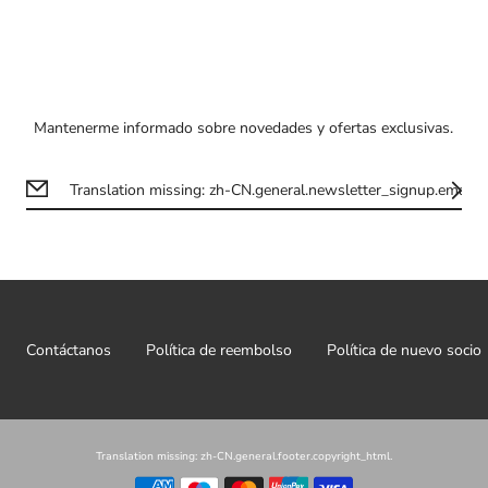
200ma
postiza
Pinza y
pegatinas
Hilo de
Goma con
manualid
flor
Cuño para
con brillo
uñas
200ma
Bricho de flor
Decoracion
Mantenerme informado sobre novedades y ofertas exclusivas.
Hilo de
Diadema de
para uña
manualid
flor
Uña artificial
de cuero
Cinta de flor
para adulto
Pulsera de
Uña artificial
flor
para niño
Cinta de flor
Pestañas
para pelo
postizas
Cinturón de
Stickers
flor
Contáctanos
Política de reembolso
Política de nuevo socio
Pinza de flor
Translation missing: zh-CN.general.footer.copyright_html.