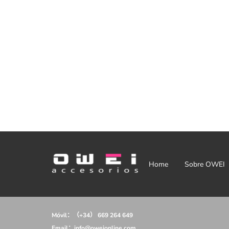
Home
Sobre OWEI
Móvil：（+34）
669 264 649
Email：info@oweionline.com